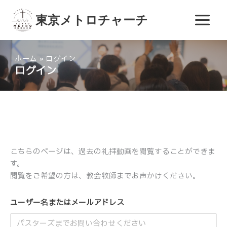
内
容
東京メトロチャーチ
を
ス
キ
ホーム
ログイン
ッ
ログイン
プ
こちらのページは、過去の礼拝動画を閲覧することができま
す。
閲覧をご希望の方は、教会牧師までお声かけください。
ユーザー名またはメールアドレス